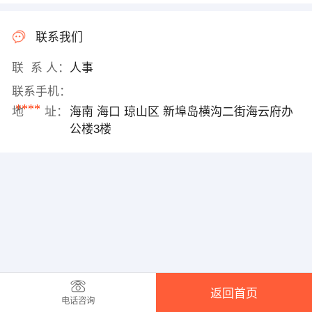
联系我们
联 系 人：
人事
联系手机：
****
地 址：
海南 海口 琼山区 新埠岛横沟二街海云府办
公楼3楼
返回首页
电话咨询