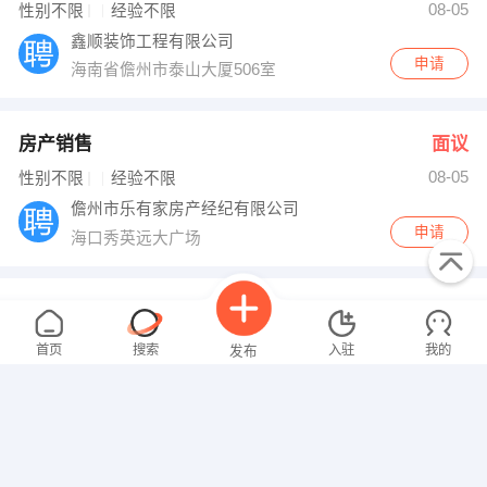
08-05
性别不限
经验不限
鑫顺装饰工程有限公司
申请
海南省儋州市泰山大厦506室
房产销售
面议
08-05
性别不限
经验不限
儋州市乐有家房产经纪有限公司
申请
海口秀英远大广场
渠道专员
面议
08-05
性别不限
经验不限
首页
搜索
入驻
我的
发布
海口富合房产营销策划有限公司
申请
海南省儋州市那大文化北路名都天街2栋3001富合联盟
室内设计师
面议