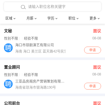
4000-5000元
本科
行政后勤
建筑装潢
确定
区域
月薪
学历
职位
更多
5000-8000元
硕士
销售岗位
教师
文秘
面议
8000-12000元
博士
文员
护士
08-08
性别不限
经验不限
12000-20000元
财务会计
传单派发
海口市琼剧演艺有限公司
申请
海南 海口 美兰区 蓝天路42号民生市场三楼
其他
超市零售
促销导购
网络IT
保健按摩
置业顾问
面议
08-08
性别不限
经验不限
快递员
前台接待
三亚品房阁房产营销策划有限公司
申请
海南省琼海市银海路190号
收银员
技术员/工程师
水电/机修
部门经理
公司前台
面议