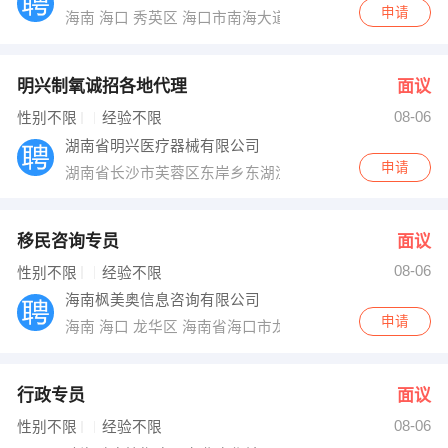
申请
海南 海口 秀英区 海口市南海大道海职院教师宿舍2栋110
明兴制氧诚招各地代理
面议
08-06
性别不限
经验不限
湖南省明兴医疗器械有限公司
申请
湖南省长沙市芙蓉区东岸乡东湖渔场金渤物流园F4-F5
移民咨询专员
面议
08-06
性别不限
经验不限
海南枫美奥信息咨询有限公司
申请
海南 海口 龙华区 海南省海口市龙华区滨海大道
行政专员
面议
08-06
性别不限
经验不限