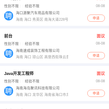
08-08
出纳
保险
性别不限
经验不限
海口源聚汽车用品有限公司
编辑
法律
申请
海南 海口 秀英区 南海大道228号 海南汽车大世界
保洁
贸易采购
前台
面议
跟单
理财顾问
08-08
性别不限
经验不限
海南速成装饰工程有限公司
其他职位
申请
海南 海口 琼山区 高登西街珠云恩公寓一楼铺面
Java开发工程师
面议
08-08
性别不限
经验不限
海南海岛聚讯科技有限公司
申请
海南 海口 龙华区 海南省海口市龙华区世贸北路一号佳景国际