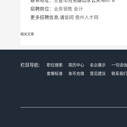
联系地址：三亚市河东路山水云天9B07＃
招聘岗位：
业务销售
会计
更多招聘信息,请访问
儋州人才网
相关文章
栏目导航:
职位搜索
简历中心
名企展示
一句话
套餐标准
金币充值
意见建议
联系我