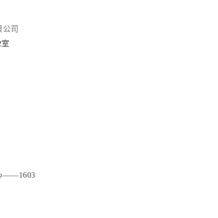
限公司
2室
—1603