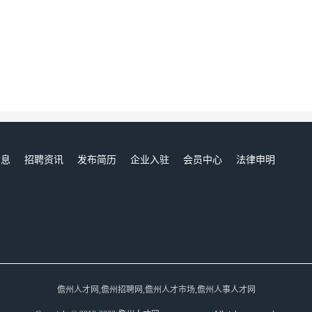
信息
招聘资讯
发布简历
企业入驻
会员中心
法律申明
们
儋州人才网,儋州招聘网,儋州人才市场,儋州人事人才网