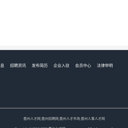
信息
招聘资讯
发布简历
企业入驻
会员中心
法律申明
们
儋州人才网,儋州招聘网,儋州人才市场,儋州人事人才网