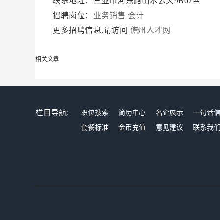
联系地址：三亚市河东路山水云天9B07＃
招聘岗位：
业务销售
会计
更多招聘信息,请访问
儋州人才网
相关文章
栏目导航:
职位搜索
简历中心
名企展示
一句话
套餐标准
金币充值
意见建议
联系我